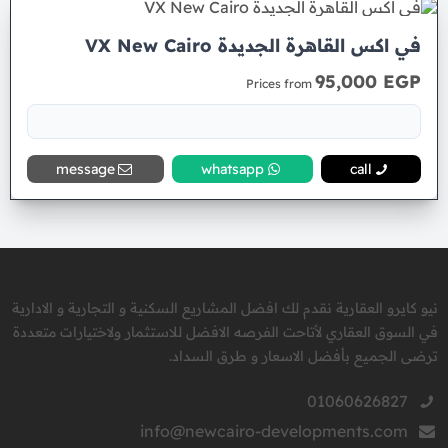
في اكس القاهرة الجديدة VX New Cairo
95,000 EGP
Prices from
message
whatsapp
call
نيو كايرو العقارية نقدم لك افضل المشاريع السكنية و التجارية و الادارية
في السوق العقاري لأتاحت الفرصه الافضل للاستثمار ولاختيارات متعددة
ترضى الجميع بأفضل الاسعار و طرق السداد.
01060626827
info@newcairo-developments.com