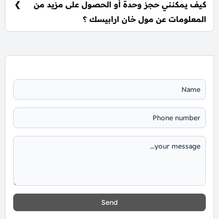
كيف يمكنني حجز وحدة أو الحصول على مزيد من
رغبة العميل.
المعلومات عن مول خان ارابيسك ؟
📞 يمكنك التواصل معنا عبر الرقم: 01060626827
Send