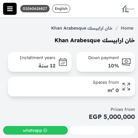
01060626827
English
/
Home
خان ارابيسك Khan Arabesque
خان ارابيسك Khan Arabesque
Installment years
Down payment
10%
12 سنة
Spaces from
0 m²
Prices from
5,000,000 EGP
whatsapp
call