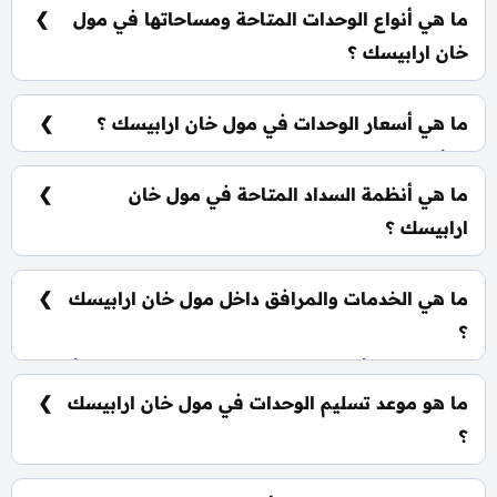
بصورة مباشرة.
ما هي أنواع الوحدات المتاحة ومساحاتها في مول
خان ارابيسك ؟
يضم المول مجموعة متنوعة من الوحدات الاستثمارية،
تشمل محلات تجارية ومكاتب إدارية بباقة من المساحات
ما هي أسعار الوحدات في مول خان ارابيسك ؟
المتعددة سوف يتم طرحها للعلن في القريب العاجل.
تبدأ الأسعار من 5,000,000 جنيه وتختلف حسب نوع
الوحدة والمساحة، كما أن الأسعار قابلة للتغيير حسب
ما هي أنظمة السداد المتاحة في مول خان
تطورات السوق.
ارابيسك ؟
يمكنك حجز وحدتك بدفع مقدم 10% فقط، كما يتم
تقسيط الباقي على فترة تصل إلي 12 سنة بدون أي فوائد.
ما هي الخدمات والمرافق داخل مول خان ارابيسك
؟
يشمل المول أنظمة ذكية، سلالم ومصاعد بانورامية، أسرع
مولدات كهربائية وإطفاء حرائق، جراجات واسعة،
ما هو موعد تسليم الوحدات في مول خان ارابيسك
وحراسات أمنية مشددة.
؟
يتم تسليم الوحدات خلال ثلاث سنوات من تاريخ التعاقد،
مع إمكانية التسليم نصف تشطيب أو تشطيب كامل حسب