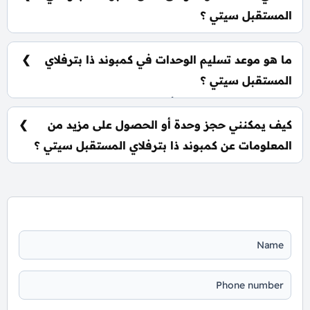
المستقبل سيتي ؟
يشمل الكمبوند مساحات خضراء واسعة، بحيرات صناعية،
نادي اجتماعي، مناطق ترفيهية للأطفال، حمامات سباحة،
ما هو موعد تسليم الوحدات في كمبوند ذا بترفلاي
ومناطق تجارية.
المستقبل سيتي ؟
يتم تسليم الوحدات خلال أربع سنوات من تاريخ التعاقد، مع
إمكانية التسليم نصف تشطيب أو تشطيب كامل حسب
كيف يمكنني حجز وحدة أو الحصول على مزيد من
رغبة العميل.
المعلومات عن كمبوند ذا بترفلاي المستقبل سيتي ؟
📞 يمكنك التواصل معنا عبر الرقم: 01060626827