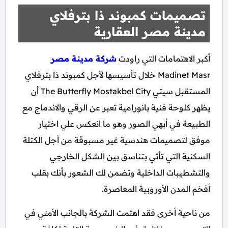
تصميمات كمبوند ذا بترفلاي
مدينة مصر العقارية
أكبر الاهتمامات التي راودت
شركة مدينة مصر
Madinet Masr خلال تأسيسها لأجل كمبوند ذا بترفلاي
المستقبل سيتي The Butterfly Mostakbel City أن
يظهر كلوحة فنية بانورامية تعبر عن الرقي والاندماج مع
الطبيعة في أبهي الصور وهو ما انعكس علي اختيار
موفق لتصميمات هندسية غير مسبوقة من أجل الكتلة
السكنية التي تأتي بتناسق بين الشكل الخارجي
والتشطيبات الداخلية وتضمن لك الشعور بأنك بقلب
أفخم المدن الأوروبية المعاصرة.
من ناحية أخرى فقد اهتمت الشركة بالجانب الأمني في