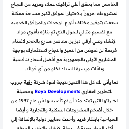
الخامس مما يحقق أعلي ترافيك عملاء ومزيد من النجاح
لمشروعك ،مروراً بالاختيار الموفق لأكبر مساحة ممكنة
سعفت بتوفير مختلف أنواع الوحدات والمرافق الخدمية
مع تقسيم مثالي للمول الذي تم بناؤه بأقوي مواد
الإنشاء وعلي أرقي ديزاين معاصر ،سارع بالحجز لاغتنام
فرصة لن تعوض من التميز والنجاح لاستثمارك بوجهة
المشاريع الأولي بالجمهورية مع أفضل أسعار تنافسية
وباقات ميسرة للسداد تخلو من أي فوائد.
كما يأتي لك كل هذا التميز نتيجة لقوة شركة رؤية جروب
للتطوير العقاري
Roya Developments
وحصيلة
لخبراتها التي تمتد منذ أن تم تأسيسها في عام 1997 من
خلال أضخم المشروعات السكنية والتجارية و أيضا
السياحية بابتكار فريد وأحدث معايير دولية بالإضافة إلي
أكثر المواد جودة في رحلة الإنشاء والاختيار الموفق