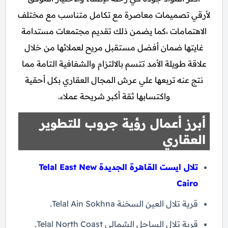
لأرقي تصميمات معاصرة مع تكامل متناسب مع مختلف
الاهتمامات ،كما يضمن ذلك تقديم مجتمعات مستدامة
غايتها ضمان أفضل مستقبل مريح لعملائها من خلال
علاقة طويلة الأمد تتسم بالالتزام والشفافية التامة مما
نتج عنه تربعها علي عرش المجال العقاري بكل أحقية
واكتسابها ثقة أكبر شريحة عملاء.
أبرز أعمال رؤية جروب للتطوير
العقاري
تلال ايست القاهرة الجديدة Telal East New
Cairo
قرية تلال العين السخنة Telal Ain Sokhna.
قرية تلال الساحل الشمالي Telal North Coast.