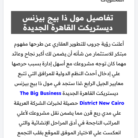
تفاصيل مول ذا بيج بيزنس
ديستريكت القاهرة الجديدة
أعلنت رؤية جروب للتطوير العقاري عن طرحها مفهوم
مبتكر للاستثمار من شأنه أن يضمن لك أكبر نجاح وعائد
مهما كان توجه مشروعك مع أسهل إدارة بسبب حرصها
علي إدخال أحدث النظم الدولية للمرافق التي تتبع
معايير الجيل الرابع ،لذا ستجد في مول ذا بيج بيزنس
ديستريكت القاهرة الجديدة
The Big Business
District New Cairo
حصيلة لخبرات الشركة العريقة
علي مدي ربع قرن مما يضمن نقل مشروعك لأعلي
المراتب الناجحة في أدق المراحل الإنشائية والتي
انعكست علي الاختيار الموفق للموقع بقلب التجمع