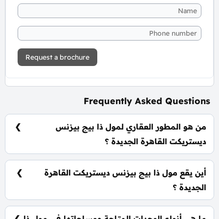
Request a brochure
Frequently Asked Questions
من هو المطور العقاري لمول ذا بيج بيزنس
ديستريكت القاهرة الجديدة ؟
شركة رؤية جروب للتطوير العقاري Roya
Developments.
أين يقع مول ذا بيج بيزنس ديستريكت القاهرة
الجديدة ؟
يقع مول ذا بيج بيزنس ديستريكت القاهرة الجديدة في
قلب منطقة التجمع الخامس.
ما هي أنواع الوحدات المتاحة ومساحاتها في مول ذا