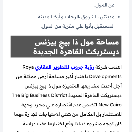
عن المول.
مدينتي ،الشروق ،الرحاب و أيضا مدينة
المستقبل يأتوا علي مقربة من المول.
مساحة مول ذا بيج بيزنس
ديستريكت القاهرة الجديدة
اهتمت شركة
رؤية جروب للتطوير العقاري
Roya
Developments باختيار أكبر مساحة أرض ممكنة من
أجل أحدث مشاريعها المتميزة مول ذا بيج بيزنس
ديستريكت القاهرة الجديدة The Big Business District
New Cairo لتضمن عدم اقتصاره علي مجرد وجهة
للاستثمار بل التكامل من شتي الاحتياجات للإدارة مهما
كان توجه مشروعك ،لذا وقع اختيارها عقب دراسة