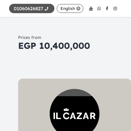
01060626827
English
Prices from
10,400,000 EGP