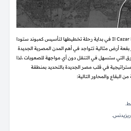
حرصت شركة الكزار للتطوير العقاري Il Cazar Developments في بداية رحلة تخطيطها لتأسيس كمبوند ستودا
يدة Stoda Residence علي اختيار بقعة أرض مثالية تتواجد في أهم المدن المصرية الجديدة
طرق التي ستسهل في التنقل دون أي مواجهة للصعوبات ،لذا
تراتيجية في قلب مصر الجديدة بالتحديد بمنطقة
البقاع والمحاور التالية:
ط.