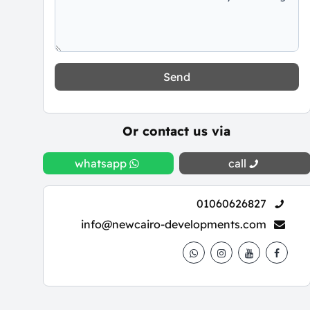
Send
Or contact us via
whatsapp
call
01060626827
info@newcairo-developments.com