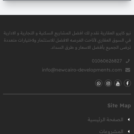
نيو كايرو العقارية نقدم لك افضل المشاريع السكنية و التجارية و الادارية
في السوق العقاري لأتاحت الفرصه الافضل للاستثمار ولاختيارات متعددة
ترضى الجميع بأفضل الاسعار و طرق السداد.
01060626827
info@newcairo-developments.com
Site Map
الصفحة الرئيسية
المشروعات