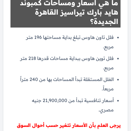
ما هي أسعار ومساحات كمبوند
هايد بارك تيراسيز القاهرة
الجديدة؟
فلل تاون هاوس تبلغ بداية مساحتها 196 متر
مربع.
فلل توين هاوس ببداية مساحات قدرها 218 متر
مربع.
الفلل المستقلة تبدأ المساحات بها من 240 متراً
مربعاً.
أسعار تنافسية تبدأ من 21,900,000 جنيه
مصري.
يرجى العلم بأن الأسعار تتغير حسب أحوال السوق