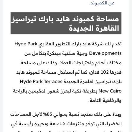
عن الكمبوند.
مساحة كمبوند هايد بارك تيراسيز
القاهرة الجديدة
تقدم لك شركة هايد بارك للتطوير العقاري Hyde Park
Developments وجهة سكنية مبتكرة بتكامل من
مختلف أحلام واحتياجات العملاء وذلك على مساحة
قدرها 102 فدان، كما تم استغلال مساحة كمبوند هايد
بارك تيراسيز القاهرة الجديدة Hyde Park Terraces
New Cairo بطريقة ذكية ليعزز شعور المقيمين بالراحة
والرفاهية التامة.
وبناءً على ذلك ستجد نسبة بحوالي 85% لأجل المساحات
الخضراء التي توفر متنزهات شاسعة وبحيرة رئيسية في