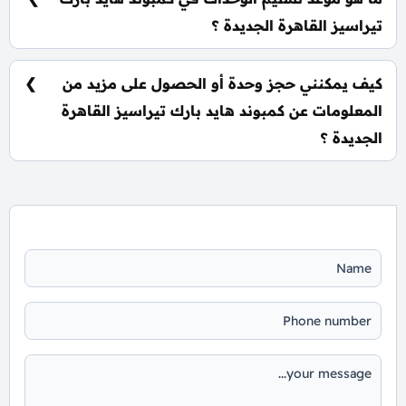
تيراسيز القاهرة الجديدة ؟
يتم تسليم الوحدات خلال سنتين من تاريخ التعاقد، مع
إمكانية التسليم نصف تشطيب أو تشطيب كامل حسب
كيف يمكنني حجز وحدة أو الحصول على مزيد من
رغبة العميل.
المعلومات عن كمبوند هايد بارك تيراسيز القاهرة
الجديدة ؟
📞 يمكنك التواصل معنا عبر الرقم: 01060626827